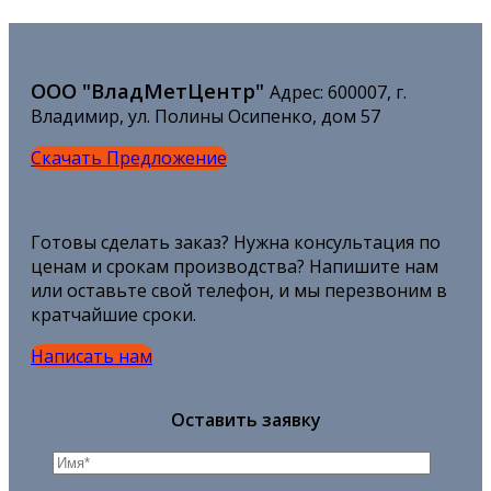
OOO "ВладМетЦентр"
Адрес: 600007, г.
Владимир, ул. Полины Осипенко, дом 57
Скачать Предложение
Готовы сделать заказ? Нужна консультация по
ценам и срокам производства? Напишите нам
или оставьте свой телефон, и мы перезвоним в
кратчайшие сроки.
Написать нам
Оставить заявку